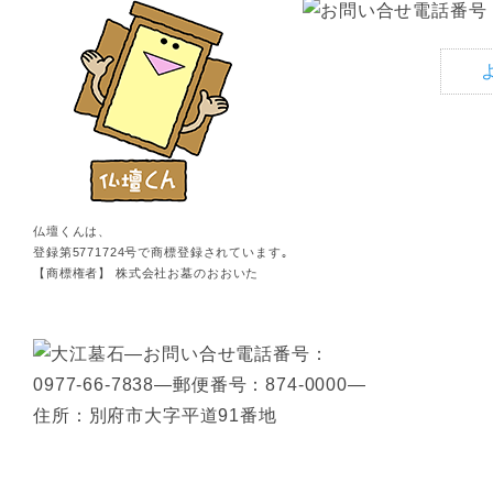
仏壇くんは、
登録第5771724号で商標登録されています｡
【商標権者】 株式会社お墓のおおいた