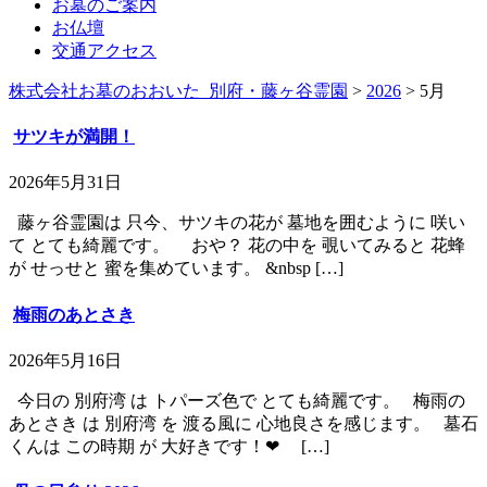
お墓のご案内
お仏壇
交通アクセス
株式会社お墓のおおいた_別府・藤ヶ谷霊園
>
2026
>
5月
サツキが満開！
2026年5月31日
藤ヶ谷霊園は 只今、サツキの花が 墓地を囲むように 咲い
て とても綺麗です。 おや？ 花の中を 覗いてみると 花蜂
が せっせと 蜜を集めています。 &nbsp […]
梅雨のあとさき
2026年5月16日
今日の 別府湾 は トパーズ色で とても綺麗です。 梅雨の
あとさき は 別府湾 を 渡る風に 心地良さを感じます。 墓石
くんは この時期 が 大好きです！❤ […]