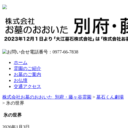
ホーム
霊園のご紹介
お墓のご案内
お仏壇
交通アクセス
株式会社お墓のおおいた_別府・藤ヶ谷霊園
>
墓石くん劇場
>
氷の世界
氷の世界
2026年1月3日