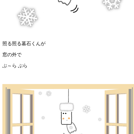
照る照る墓石くんが
窓の外で
ぶ～ら ぶら